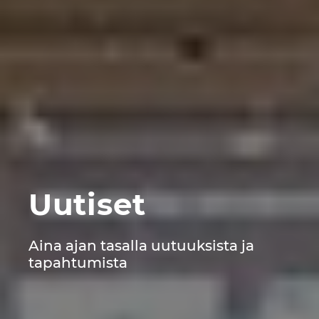
Uutiset
Aina ajan tasalla uutuuksista ja
tapahtumista