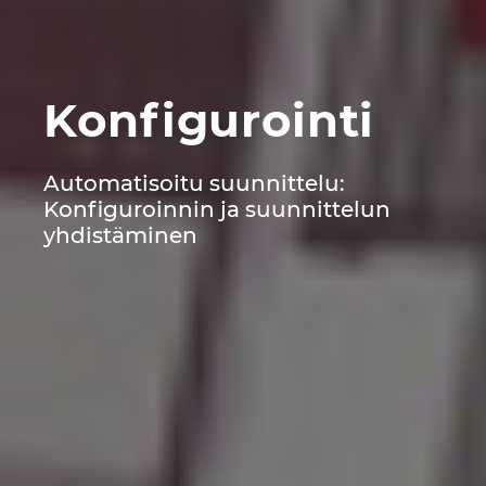
Konfigurointi
Automatisoitu suunnittelu:
Konfiguroinnin ja suunnittelun
yhdistäminen