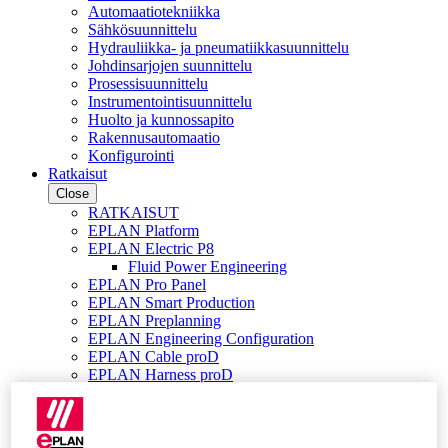
Automaatiotekniikka
Sähkösuunnittelu
Hydrauliikka- ja pneumatiikkasuunnittelu
Johdinsarjojen suunnittelu
Prosessisuunnittelu
Instrumentointisuunnittelu
Huolto ja kunnossapito
Rakennusautomaatio
Konfigurointi
Ratkaisut
Close
RATKAISUT
EPLAN Platform
EPLAN Electric P8
Fluid Power Engineering
EPLAN Pro Panel
EPLAN Smart Production
EPLAN Preplanning
EPLAN Engineering Configuration
EPLAN Cable proD
EPLAN Harness proD
PDM / PLM Integraatio
EPLAN Data Portal
EPLAN Education kouluille
EPLAN Education opiskelijoille