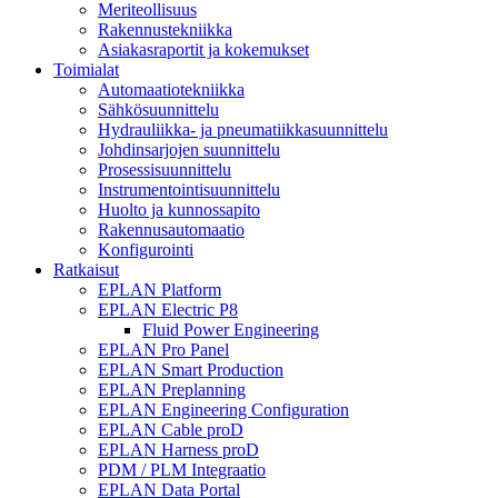
Meriteollisuus
Rakennustekniikka
Asiakasraportit ja kokemukset
Toimialat
Automaatiotekniikka
Sähkösuunnittelu
Hydrauliikka- ja pneumatiikkasuunnittelu
Johdinsarjojen suunnittelu
Prosessisuunnittelu
Instrumentointisuunnittelu
Huolto ja kunnossapito
Rakennusautomaatio
Konfigurointi
Ratkaisut
EPLAN Platform
EPLAN Electric P8
Fluid Power Engineering
EPLAN Pro Panel
EPLAN Smart Production
EPLAN Preplanning
EPLAN Engineering Configuration
EPLAN Cable proD
EPLAN Harness proD
PDM / PLM Integraatio
EPLAN Data Portal