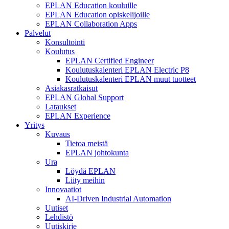
EPLAN Education kouluille
EPLAN Education opiskelijoille
EPLAN Collaboration Apps
Palvelut
Konsultointi
Koulutus
EPLAN Certified Engineer
Koulutuskalenteri EPLAN Electric P8
Koulutuskalenteri EPLAN muut tuotteet
Asiakasratkaisut
EPLAN Global Support
Lataukset
EPLAN Experience
Yritys
Kuvaus
Tietoa meistä
EPLAN johtokunta
Ura
Löydä EPLAN
Liity meihin
Innovaatiot
AI-Driven Industrial Automation
Uutiset
Lehdistö
Uutiskirje