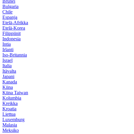
Brunei
Bulgaria
Chile
Espanja
Etelä-Afrikka
Etelä-Korea
Filippiinit
Indonesia
Intia
Irlanti
Iso-Britannia
Israel
Italia
Itävalta
Japani
Kanada
Kiina
Kiina Taiwan
Kolumbia
Kreikka
Kroatia
Liettua
Luxemburg
Malasia
Meksiko