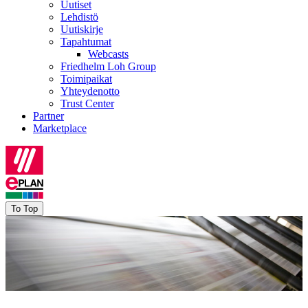
Uutiset
Lehdistö
Uutiskirje
Tapahtumat
Webcasts
Friedhelm Loh Group
Toimipaikat
Yhteydenotto
Trust Center
Partner
Marketplace
To Top