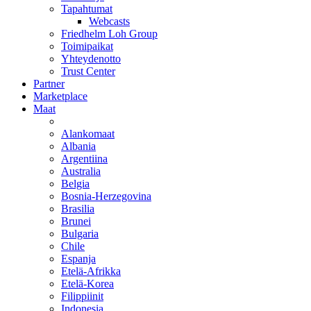
Tapahtumat
Webcasts
Friedhelm Loh Group
Toimipaikat
Yhteydenotto
Trust Center
Partner
Marketplace
Maat
Alankomaat
Albania
Argentiina
Australia
Belgia
Bosnia-Herzegovina
Brasilia
Brunei
Bulgaria
Chile
Espanja
Etelä-Afrikka
Etelä-Korea
Filippiinit
Indonesia