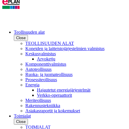
Teollisuuden alat
Close
TEOLLISUUDEN ALAT
Koneiden ja laitteistojärjestelmien valmistus
Keskusvalmistus
Arvoketju
Komponenttivalmistus
Autoteollisuus
Ruoka- ja juomateollisuus
Prosessiteollisuus
Energia
Hajautetut energiajärjestelmät
Verkko-operaattorit
Meriteollisuus
Rakennustekniikka
Asiakasraportit ja kokemukset
Toimialat
Close
TOIMIALAT