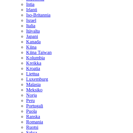
Intia
Irlanti
Iso-Britannia
Israel
Italia
Itävalta
Japani
Kanada
Kiina
Kiina Taiwan
Kolumbia
Kreikka
Kroatia
Liettua
Luxemburg
Malasia
Meksiko
Norja
Peru
Portugali
Puola
Ranska
Romania
Ruotsi
Saksa