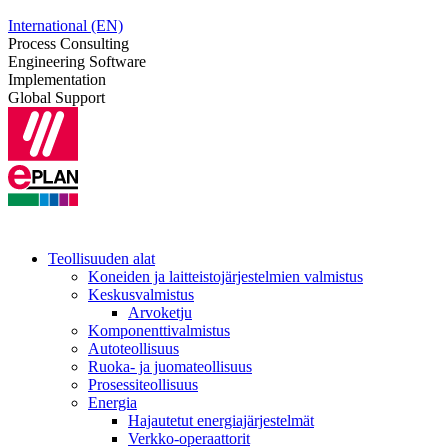
International (EN)
Process Consulting
Engineering Software
Implementation
Global Support
Teollisuuden alat
Koneiden ja laitteistojärjestelmien valmistus
Keskusvalmistus
Arvoketju
Komponenttivalmistus
Autoteollisuus
Ruoka- ja juomateollisuus
Prosessiteollisuus
Energia
Hajautetut energiajärjestelmät
Verkko-operaattorit