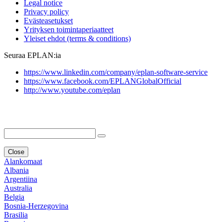
Legal notice
Privacy policy
Evästeasetukset
Yrityksen toimintaperiaatteet
Yleiset ehdot (terms & conditions)
Seuraa EPLAN:ia
https://www.linkedin.com/company/eplan-software-service
https://www.facebook.com/EPLANGlobalOfficial
http://www.youtube.com/eplan
Close
Alankomaat
Albania
Argentiina
Australia
Belgia
Bosnia-Herzegovina
Brasilia