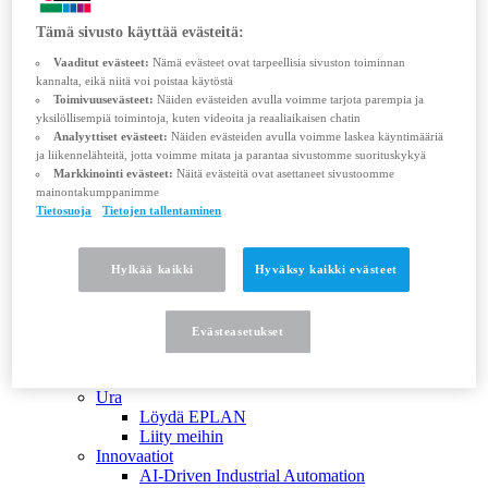
EPLAN Collaboration Apps
Tämä sivusto käyttää evästeitä:
Palvelut
Close
Vaaditut evästeet:
Nämä evästeet ovat tarpeellisia sivuston toiminnan
PALVELUT
kannalta, eikä niitä voi poistaa käytöstä
Konsultointi
Toimivuusevästeet:
Näiden evästeiden avulla voimme tarjota parempia ja
Koulutus
yksilöllisempiä toimintoja, kuten videoita ja reaaliaikaisen chatin
EPLAN Certified Engineer
Analyyttiset evästeet:
Näiden evästeiden avulla voimme laskea käyntimääriä
ja liikennelähteitä, jotta voimme mitata ja parantaa sivustomme suorituskykyä
Koulutuskalenteri EPLAN Electric P8
Markkinointi evästeet:
Näitä evästeitä ovat asettaneet sivustoomme
Koulutuskalenteri EPLAN muut tuotteet
mainontakumppanimme
Asiakasratkaisut
Tietosuoja
Tietojen tallentaminen
EPLAN Global Support
Lataukset
EPLAN Experience
Hylkää kaikki
Hyväksy kaikki evästeet
Yritys
Close
YRITYS
Evästeasetukset
Kuvaus
Tietoa meistä
EPLAN johtokunta
Ura
Löydä EPLAN
Liity meihin
Innovaatiot
AI-Driven Industrial Automation