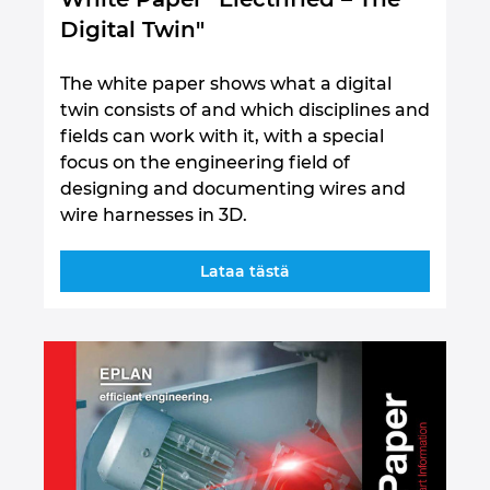
Digital Twin"
Kolumbia
The white paper shows what a digital
Kreikka
twin consists of and which disciplines and
fields can work with it, with a special
Kroatia
focus on the engineering field of
designing and documenting wires and
Liettua
wire harnesses in 3D.
Luxemburg
Lataa tästä
Malasia
Meksiko
Norja
Peru