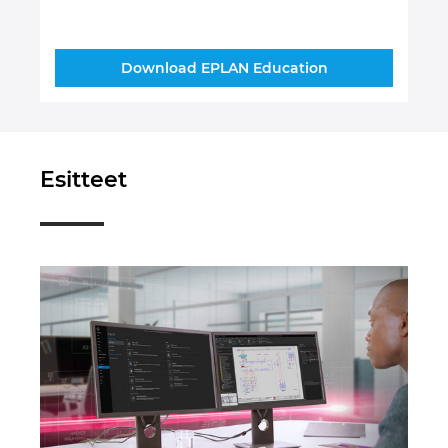
Unkari
Uusi-Seelanti
Download EPLAN Education
Yhdistyneet Arabiemiraattikunnat
Yhdysvallat
Esitteet