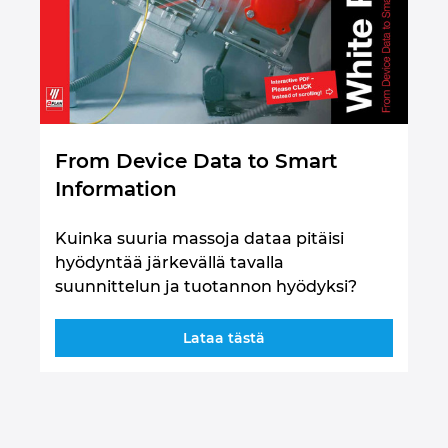
Portugali
Puola
Ranska
From Device Data to Smart
Information
Romania
Kuinka suuria massoja dataa pitäisi
Ruotsi
hyödyntää järkevällä tavalla
suunnittelun ja tuotannon hyödyksi?
Saksa
Lataa tästä
Serbia
Singapore