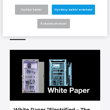
Irlanti
Hylkää kaikki
Hyväksy kaikki evästeet
Login
Iso-Britannia
Evästeasetukset
White Paper
Israel
Italia
Itävalta
Japani
Kanada
Kiina
Kiina Taiwan
White Paper “Electrified – The