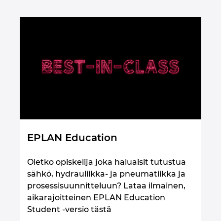
Slovakia
Slovenia
Suomi
Sveitsi
Tanska
Thaimaa
EPLAN Education
Tsekki
Oletko opiskelija joka haluaisit tutustua
sähkö, hydrauliikka- ja pneumatiikka ja
Turkki
prosessisuunnitteluun? Lataa ilmainen,
aikarajoitteinen EPLAN Education
Ukraina
Student -versio tästä