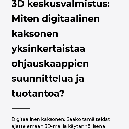
3D keskusvalmistus:
Brunei
Rakennustekniikka
Konfigurointi
PDM / PLM Integraatio
Toimipaikat
Miten digitaalinen
Bulgaria
Asiakasraportit ja kokemukset
EPLAN Data Portal
Yhteydenotto
kaksonen
Chile
EPLAN Education kouluille
Trust Center
yksinkertaistaa
Espanja
EPLAN Education opiskelijoille
ohjauskaappien
Etelä-Afrikka
EPLAN Collaboration Apps
suunnittelua ja
Etelä-Korea
tuotantoa?
Filippiinit
Indonesia
Digitaalinen kaksonen: Saako tämä teidät
Intia
ajattelemaan 3D-mallia käytännöllisenä