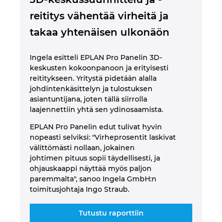
reititys vähentää virheitä ja
takaa yhtenäisen ulkonäön
Ingela esitteli EPLAN Pro Panelin 3D-
keskusten kokoonpanoon ja erityisesti
reititykseen. Yritystä pidetään alalla
johdintenkäsittelyn ja tulostuksen
asiantuntijana, joten tällä siirrolla
laajennettiin yhtä sen ydinosaamista.
EPLAN Pro Panelin edut tulivat hyvin
nopeasti selviksi: "Virheprosentit laskivat
välittömästi nollaan, jokainen
johtimen pituus sopii täydellisesti, ja
ohjauskaappi näyttää myös paljon
paremmalta", sanoo Ingela GmbH:n
toimitusjohtaja Ingo Straub.
Tutustu raporttiin