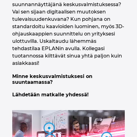
suunnannäyttäjänä keskusvalmistuksessa?
Irlanti
Vai sen sijaan digitaalisen muutoksen
tulevaisuudenkuvana? Kun pohjana on
Iso-Britannia
standardoitu kaavioiden luominen, myös 3D-
ohjauskaappien suunnittelu on yrityksesi
Israel
ulottuvilla. Uskaltaudu lähemmäs
tehdastilaa EPLANin avulla. Kollegasi
Italia
tuotannossa kiittävät sinua yhtä paljon kuin
asiakkaasi!
Itävalta
Minne keskusvalmistuksesi on
suuntaamassa?
Japani
Lähdetään matkalle yhdessä!
Kanada
Kiina
Kiina Taiwan