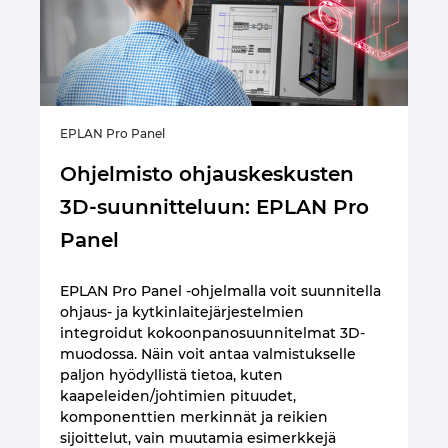
EPLAN Pro Panel
Pro
Ohjelmisto ohjauskeskusten
O
3D-suunnitteluun: EPLAN Pro
o
Panel
k
o
EPLAN Pro Panel -ohjelmalla voit suunnitella
ohjaus- ja kytkinlaitejärjestelmien
e
EP
integroidut kokoonpanosuunnitelmat 3D-
ma
muodossa. Näin voit antaa valmistukselle
ta
paljon hyödyllistä tietoa, kuten
ja
kaapeleiden/johtimien pituudet,
pr
komponenttien merkinnät ja reikien
ämä
ka
sijoittelut, vain muutamia esimerkkejä