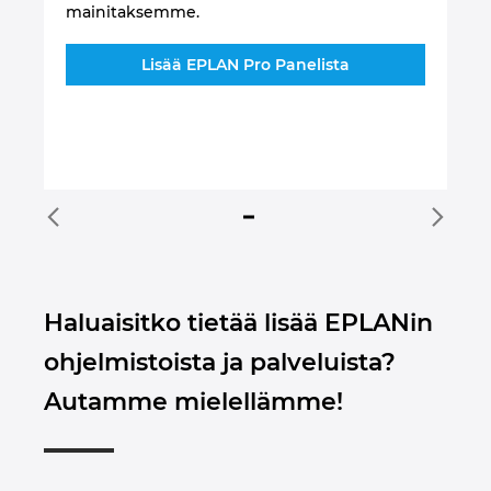
t
li
mainitaksemme.
tab
li
Lisää EPLAN Pro Panelista
mis
jo
Haluaisitko tietää lisää EPLANin
ohjelmistoista ja palveluista?
Autamme mielellämme!