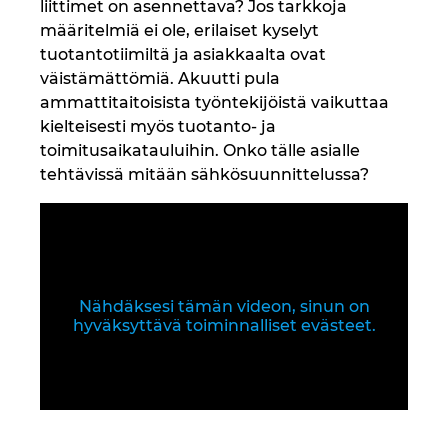
Slovakia
liittimet on asennettava? Jos tarkkoja
määritelmiä ei ole, erilaiset kyselyt
Slovenia
tuotantotiimiltä ja asiakkaalta ovat
väistämättömiä. Akuutti pula
ammattitaitoisista työntekijöistä vaikuttaa
Suomi
kielteisesti myös tuotanto- ja
toimitusaikatauluihin. Onko tälle asialle
Sveitsi
tehtävissä mitään sähkösuunnittelussa?
Tanska
Thaimaa
Nähdäksesi tämän videon, sinun on
Tsekki
hyväksyttävä toiminnalliset evästeet.
Turkki
Ukraina