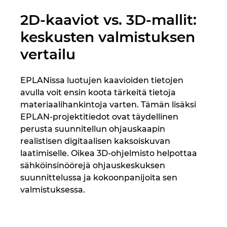
Unkari
2D-kaaviot vs. 3D-mallit:
keskusten valmistuksen
Uusi-Seelanti
vertailu
Yhdistyneet Arabiemiraattikunnat
EPLANissa luotujen kaavioiden tietojen
Yhdysvallat
avulla voit ensin koota tärkeitä tietoja
materiaalihankintoja varten. Tämän lisäksi
EPLAN-projektitiedot ovat täydellinen
perusta suunnitellun ohjauskaapin
realistisen digitaalisen kaksoiskuvan
laatimiselle. Oikea 3D-ohjelmisto helpottaa
sähköinsinöörejä ohjauskeskuksen
suunnittelussa ja kokoonpanijoita sen
valmistuksessa.