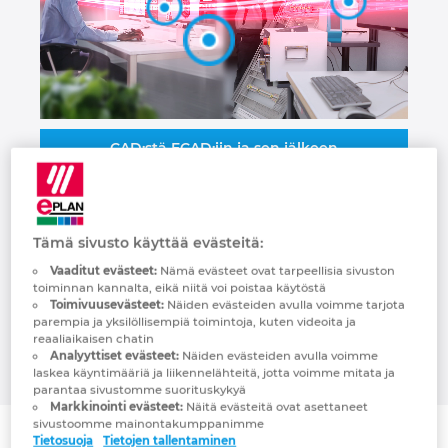
Kolumbia
Kreikka
Kroatia
CAD:stä ECAD:iin ja sen jälkeen
Liettua
Standardointi nopeaa sähköteknistä
suunnittelua varten
Luxemburg
Tämä sivusto käyttää evästeitä:
3D keskussuunnittelu
Vaaditut evästeet:
Nämä evästeet ovat tarpeellisia sivuston
Malasia
toiminnan kannalta, eikä niitä voi poistaa käytöstä
Automatisoitu keskusvalmistus
Toimivuusevästeet:
Näiden evästeiden avulla voimme tarjota
parempia ja yksilöllisempiä toimintoja, kuten videoita ja
Meksiko
reaaliaikaisen chatin
Analyyttiset evästeet:
Näiden evästeiden avulla voimme
laskea käyntimääriä ja liikennelähteitä, jotta voimme mitata ja
Norja
parantaa sivustomme suorituskykyä
Markkinointi evästeet:
Näitä evästeitä ovat asettaneet
sivustoomme mainontakumppanimme
Peru
Tietosuoja
Tietojen tallentaminen