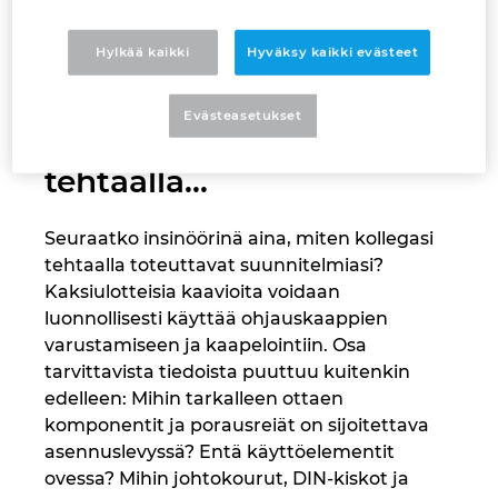
Eri maailmat?
Portugali
Hylkää kaikki
Hyväksy kaikki evästeet
Sähkösuunnittelu
toimistossa ja
Puola
Evästeasetukset
keskusvalmistus
Ranska
tehtaalla...
Romania
Seuraatko insinöörinä aina, miten kollegasi
tehtaalla toteuttavat suunnitelmiasi?
Ruotsi
Kaksiulotteisia kaavioita voidaan
luonnollisesti käyttää ohjauskaappien
Saksa
varustamiseen ja kaapelointiin. Osa
tarvittavista tiedoista puuttuu kuitenkin
Serbia
edelleen: Mihin tarkalleen ottaen
komponentit ja porausreiät on sijoitettava
Singapore
asennuslevyssä? Entä käyttöelementit
ovessa? Mihin johtokourut, DIN-kiskot ja