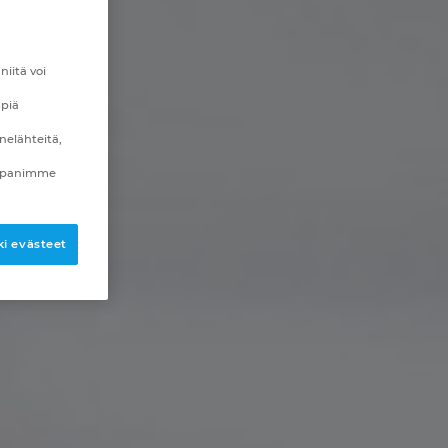
iitä voi
mpiä
nelähteitä,
mppanimme
i evästeet