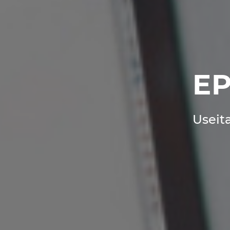
EP
Useit