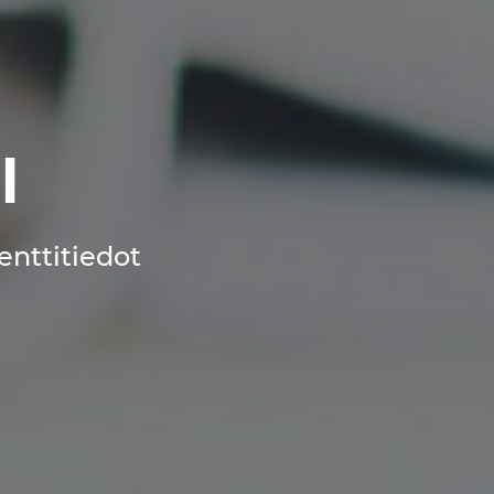
l
enttitiedot