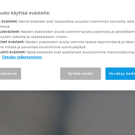
usto käyttää evästeitä:
 evästeet:
Nämä evästeet ovat tarpeellisia sivuston toiminnan kannalta, eikä n
ytöstä
usevästeet:
Näiden evästeiden avulla voimme tarjota parempia ja yksilöllise
 kuten videoita ja reaaliaikaisen chatin
iset evästeet:
Näiden evästeiden avulla voimme laskea käyntimääriä ja liiken
me mitata ja parantaa sivustomme suorituskykyä
ointi evästeet:
Näitä evästeitä ovat asettaneet sivustoomme mainontaku
Tietojen tallentaminen
setukset
Hylkää kaikki
Hyväksy kaikk