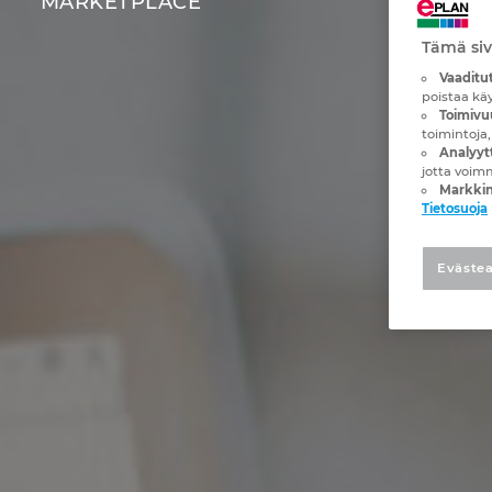
MARKETPLACE
Tämä siv
Vaaditut
poistaa kä
Toimivu
toimintoja,
Analyytt
jotta voim
Markkin
Tietosuoja
Evästea