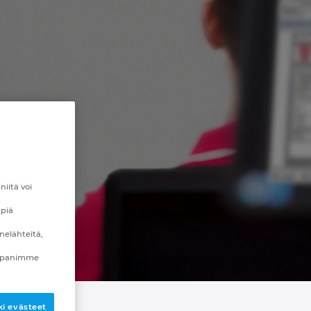
8
iitä voi
mpiä
nelähteitä,
mppanimme
i evästeet