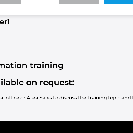
ectric P8
eri
ation training
ilable on request:
al office or Area Sales to discuss the training topic an