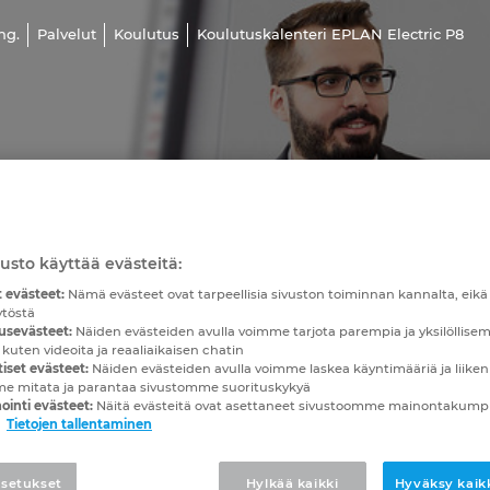
ng.
Palvelut
Koulutus
Koulutuskalenteri EPLAN Electric P8
LAN Electric P
tuskalenteri
usto käyttää evästeitä:
 evästeet:
Nämä evästeet ovat tarpeellisia sivuston toiminnan kannalta, eikä n
ytöstä
usevästeet:
Näiden evästeiden avulla voimme tarjota parempia ja yksilöllise
 kuten videoita ja reaaliaikaisen chatin
iset evästeet:
Näiden evästeiden avulla voimme laskea käyntimääriä ja liiken
me mitata ja parantaa sivustomme suorituskykyä
ointi evästeet:
Näitä evästeitä ovat asettaneet sivustoomme mainontaku
Tietojen tallentaminen
setukset
Hylkää kaikki
Hyväksy kaikk