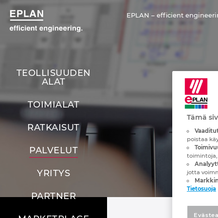
EPLAN – efficient engineeri
TEOLLISUUDEN
EP
ALAT
TOIMIALAT
Koulu
Tämä siv
RATKAISUT
Vaaditut
poistaa kä
Toimivu
PALVELUT
toimintoja,
Analyytt
YRITYS
jotta voim
Markkin
Tietosuoja
PARTNER
Evästea