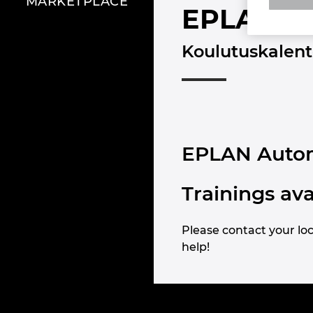
MARKETPLACE
EPLAN El
Koulutuskalent
EPLAN Autom
Trainings ava
Please contact your loc
help!