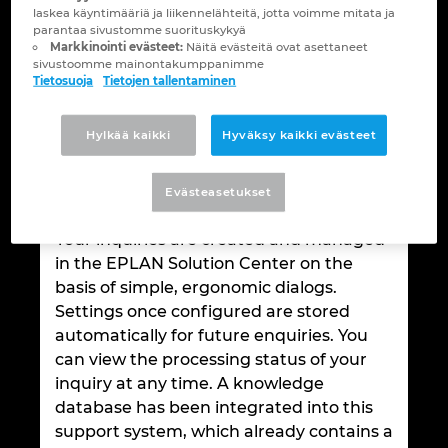
Brunei
laskea käyntimääriä ja liikennelähteitä, jotta voimme mitata ja
parantaa sivustomme suorituskykyä
Rakennustekniikka
Konfigurointi
PDM / PLM Integraatio
Toimipaikat
Markkinointi evästeet:
Näitä evästeitä ovat asettaneet
Bulgaria
sivustoomme mainontakumppanimme
Tietosuoja
Tietojen tallentaminen
Asiakasraportit ja kokemukset
EPLAN Data Portal
Yhteydenotto
Nähdäksesi tämän videon, sinun on
hyväksyttävä toiminnalliset evästeet.
Chile
EPLAN Education kouluille
Trust Center
Hylkää kaikki
Hyväksy kaikki evästeet
Espanja
EPLAN Education opiskelijoille
Evästeasetukset
Etelä-Afrikka
EPLAN Collaboration Apps
Your inquiries are created and managed
in the EPLAN Solution Center on the
Etelä-Korea
basis of simple, ergonomic dialogs.
Settings once configured are stored
Filippiinit
automatically for future enquiries. You
can view the processing status of your
Indonesia
inquiry at any time. A knowledge
database has been integrated into this
Intia
support system, which already contains a