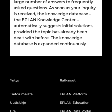
large number of answers to frequently
Irlanti
asked questions. As soon as your inquiry
is received, the knowledge database –
Iso-Britannia
the EPLAN Knowledge Center –
automatically suggests initial solutions,
Israel
provided the topic has already been
dealt with before. The knowledge
Italia
database is expanded continuously.
Itävalta
Japani
Yritys
Ratkaisut
Kanada
Tietoa meistä
EPLAN Platform
Kiina
Uutiskirje
EPLAN Education
Kiina Taiwan
Ura
EPLAN Data Portal