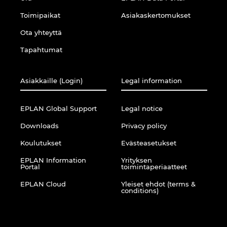
Toimipaikat
Asiakaskertomukset
Kolumbia
Ota yhteyttä
Kreikka
Tapahtumat
Kroatia
Asiakkaille (Login)
Legal information
Liettua
EPLAN Global Support
Legal notice
Luxemburg
Downloads
Privacy policy
Koulutukset
Evästeasetukset
Malasia
EPLAN Information
Yrityksen
Portal
toimintaperiaatteet
Meksiko
EPLAN Cloud
Yleiset ehdot (terms &
conditions)
Norja
Peru