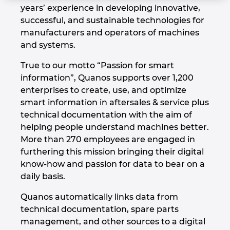
years’ experience in developing innovative,
Irlanti
successful, and sustainable technologies for
manufacturers and operators of machines
Iso-Britannia
and systems.
Israel
True to our motto “Passion for smart
information”, Quanos supports over 1,200
Italia
enterprises to create, use, and optimize
smart information in aftersales & service plus
technical documentation with the aim of
Itävalta
helping people understand machines better.
More than 270 employees are engaged in
Japani
furthering this mission bringing their digital
know-how and passion for data to bear on a
Kanada
daily basis.
Kiina
Quanos automatically links data from
technical documentation, spare parts
Kiina Taiwan
management, and other sources to a digital