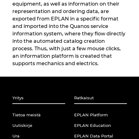
Slovakia
equipment, as well as information on their
representation and ordering data, are
Slovenia
exported from EPLAN in a specific format
and imported into the Quanos service
Suomi
information system, where they flow directly
into the automated catalog creation
Sveitsi
process. Thus, with just a few mouse clicks,
an information platform is created that
supports mechanics and electrics.
Tanska
Thaimaa
Tsekki
Yritys
Ratkaisut
Turkki
Tietoa meistä
EPLAN Platform
Uutiskirje
EPLAN Education
Ukraina
Ura
EPLAN Data Portal