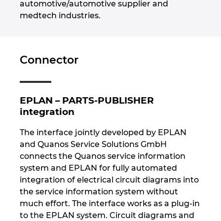
automotive/automotive supplier and
medtech industries.
Portugali
Puola
Connector
Ranska
Romania
EPLAN – PARTS-PUBLISHER
integration
Ruotsi
The interface jointly developed by EPLAN
and Quanos Service Solutions GmbH
Saksa
connects the Quanos service information
system and EPLAN for fully automated
Serbia
integration of electrical circuit diagrams into
the service information system without
Singapore
much effort. The interface works as a plug-in
to the EPLAN system. Circuit diagrams and