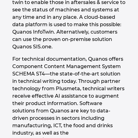
twin to enable those in aftersales & service to
see the status of machines and systems at
Kolumbia
any time and in any place. A cloud-based
data platform is used to make this possible:
Kreikka
Quanos InfoTwin. Alternatively, customers
can use the proven on-premise solution
Kroatia
Quanos SIS.one.
Liettua
For technical documentation, Quanos offers
Component Content Management System
Luxemburg
SCHEMA ST4—the state-of-the-art solution
in technical writing today. Through partner
Malasia
technology from Plusmeta, technical writers
receive effective AI assistance to augment
their product information. Software
Meksiko
solutions from Quanos are key to data-
driven processes in sectors including
Norja
manufacturing, ICT, the food and drinks
industry, as well as the
Peru