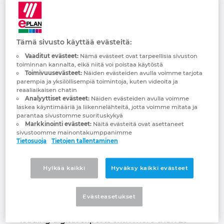
Quanos Solutions
Brunei
Rakennustekniikka
Konfigurointi
PDM / PLM Integraatio
Toimipaikat
GmbH
Bulgaria
Tämä sivusto käyttää evästeitä:
Asiakasraportit ja kokemukset
EPLAN Data Portal
Yhteydenotto
Passion for smart information!
Chile
Vaaditut evästeet:
Nämä evästeet ovat tarpeellisia sivuston
toiminnan kannalta, eikä niitä voi poistaa käytöstä
EPLAN Education kouluille
Trust Center
Toimivuusevästeet:
Näiden evästeiden avulla voimme tarjota
Espanja
parempia ja yksilöllisempiä toimintoja, kuten videoita ja
reaaliaikaisen chatin
EPLAN Education opiskelijoille
Analyyttiset evästeet:
Näiden evästeiden avulla voimme
Etelä-Afrikka
laskea käyntimääriä ja liikennelähteitä, jotta voimme mitata ja
parantaa sivustomme suorituskykyä
EPLAN Collaboration Apps
Markkinointi evästeet:
Näitä evästeitä ovat asettaneet
Etelä-Korea
sivustoomme mainontakumppanimme
Tietosuoja
Tietojen tallentaminen
Filippiinit
Hylkää kaikki
Hyväksy kaikki evästeet
Quanos acts as a software partner in
Indonesia
industrial aftersales & service and technical
documentation. The group, formed by
Evästeasetukset
merger in 2020, brings together market-
Intia
leading digital experts with more than 25