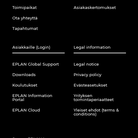
Unkari
Toimipaikat
Asiakaskertomukset
Ota yhteyttä
Uusi-Seelanti
Tapahtumat
Yhdistyneet Arabiemiraattikunnat
Asiakkaille (Login)
Legal information
Yhdysvallat
EPLAN Global Support
Legal notice
Downloads
Privacy policy
Koulutukset
Evästeasetukset
EPLAN Information
Yrityksen
Portal
toimintaperiaatteet
EPLAN Cloud
Yleiset ehdot (terms &
conditions)