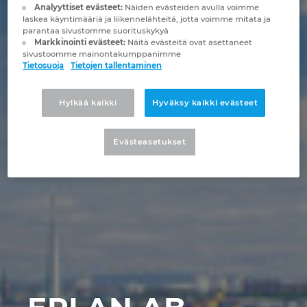
Brunei
Analyyttiset evästeet:
Näiden evästeiden avulla voimme
laskea käyntimääriä ja liikennelähteitä, jotta voimme mitata ja
Rakennustekniikka
Konfigurointi
PDM / PLM Integraatio
Toimipaikat
parantaa sivustomme suorituskykyä
Bulgaria
Markkinointi evästeet:
Näitä evästeitä ovat asettaneet
sivustoomme mainontakumppanimme
Asiakasraportit ja kokemukset
EPLAN Data Portal
Yhteydenotto
Tietosuoja
Tietojen tallentaminen
Chile
EPLAN Education kouluille
Trust Center
Hylkää kaikki
Hyväksy kaikki evästeet
Espanja
EPLAN Education opiskelijoille
Evästeasetukset
Etelä-Afrikka
EPLAN Collaboration Apps
Etelä-Korea
Filippiinit
Indonesia
Intia