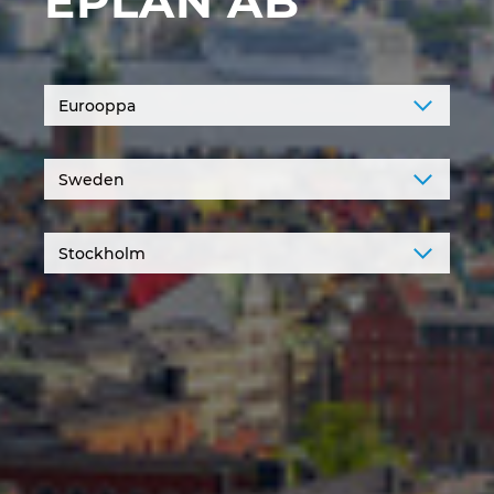
EPLAN AB
Irlanti
Iso-Britannia
Israel
Italia
Itävalta
Japani
Kanada
Kiina
Kiina Taiwan