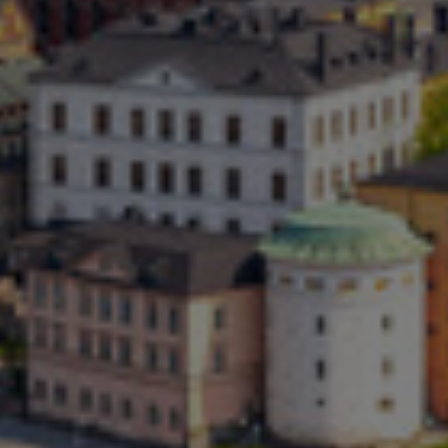
Kolumbia
Kreikka
Kroatia
Liettua
Luxemburg
Malasia
Meksiko
Norja
Peru