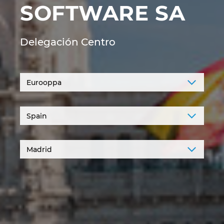
SOFTWARE SA
Irlanti
Iso-Britannia
Delegación Centro
Israel
Italia
Itävalta
Japani
Kanada
Kiina
Kiina Taiwan