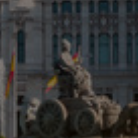
Kolumbia
Kreikka
Kroatia
Liettua
Luxemburg
Malasia
Meksiko
Norja
Peru