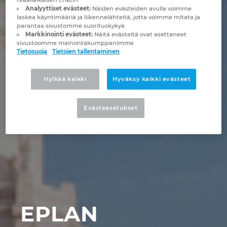
Brunei
Analyyttiset evästeet:
Näiden evästeiden avulla voimme
Rakennustekniikka
Konfigurointi
PDM / PLM Integraatio
Toimipaikat
laskea käyntimääriä ja liikennelähteitä, jotta voimme mitata ja
parantaa sivustomme suorituskykyä
Bulgaria
Markkinointi evästeet:
Näitä evästeitä ovat asettaneet
Asiakasraportit ja kokemukset
EPLAN Data Portal
Yhteydenotto
sivustoomme mainontakumppanimme
Tietosuoja
Tietojen tallentaminen
Chile
EPLAN Education kouluille
Trust Center
Hylkää kaikki
Hyväksy kaikki evästeet
Espanja
EPLAN Education opiskelijoille
Etelä-Afrikka
Evästeasetukset
EPLAN Collaboration Apps
Etelä-Korea
Filippiinit
Indonesia
EPLAN
Intia