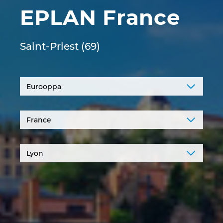
EPLAN France
Irlanti
Iso-Britannia
Saint-Priest (69)
Israel
Italia
Itävalta
Japani
Kanada
Kiina
Kiina Taiwan