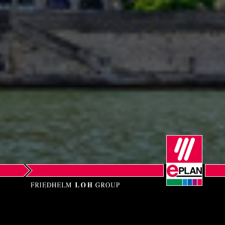
Portugali
Puola
Ranska
Romania
Ruotsi
Saksa
Serbia
Singapore