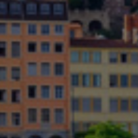
Kolumbia
Kreikka
Kroatia
Liettua
Luxemburg
Malasia
Meksiko
Norja
Peru