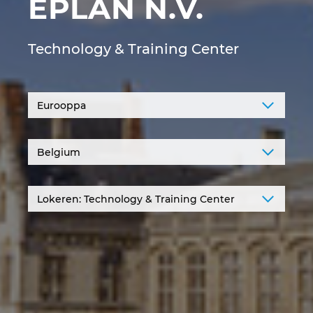
EPLAN N.V.
Irlanti
Technology & Training Center
Iso-Britannia
Israel
Italia
Itävalta
Japani
Kanada
Kiina
Kiina Taiwan