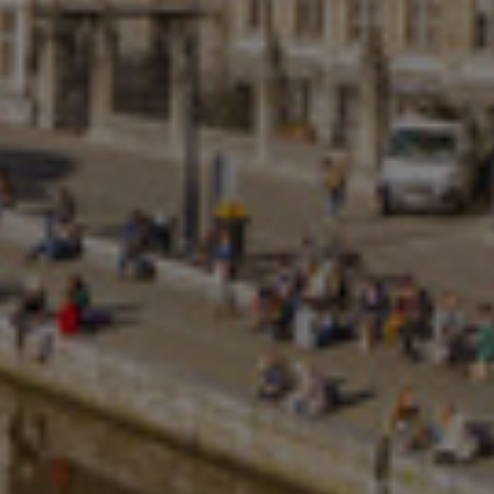
Kolumbia
Kreikka
Kroatia
Liettua
Luxemburg
Malasia
Meksiko
Norja
Peru