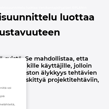
ektisuunnittelu luottaa tietokantapohjaisen EPLAN:n
telussa
suunnittelu luottaa
oustavuuteen
 syistä. Se mahdollistaa, etta
ti kaikille käyttäjille, jolloin
i ohjelmiston älykkyys tehtävien
uuden keskittyä projektitehtäviin,
iitä voi
mpiä
nelähteitä,