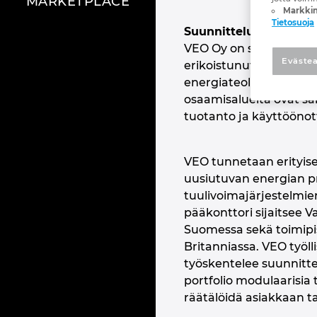
MARKETPLACE
Markkin
Tietosuoja
Suunnitteluohjelmisto
VEO Oy on suomalaine
Evästea
erikoistunut yritys, jo
energiateollisuuden ja 
osaamisalueita ovat sä
tuotanto ja käyttöönot
VEO tunnetaan erityis
uusiutuvan energian pr
tuulivoimajärjestelmie
pääkonttori sijaitsee Vaa
Suomessa sekä toimipis
Britanniassa. VEO työlli
työskentelee suunnittel
portfolio modulaarisia 
räätälöidä asiakkaan ta