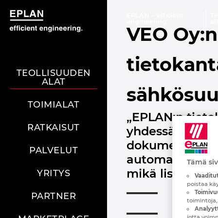
EPLAN – efficient
Te
engineering.
al
VEO Oy:n
tietokan
TEOLLISUUDEN
ALAT
sähkösuu
TOIMIALAT
„EPLAN:n tietok
RATKAISUT
yhdessä paikass
dokumentaatio 
PALVELUT
automatisoinnis
Tämä siv
mikä lisää ylei
YRITYS
Vaaditut
poistaa kä
Toimivu
PARTNER
toimintoja,
Analyytt
jotta voim