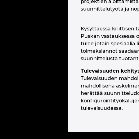
projektien aloittamist
suunnittelutyötä ja no
Kysyttäessä kriittisen 
Puskan vastauksessa ohj
tulee jotain spesiaalia 
toimeksiannot saadaan 
suunnittelusta tuotant
Tulevaisuuden kehity
Tulevaisuuden mahdoll
mahdollisena askelmerk
herättää suunnittelud
konfigurointityökalujen
tulevaisuudessa.