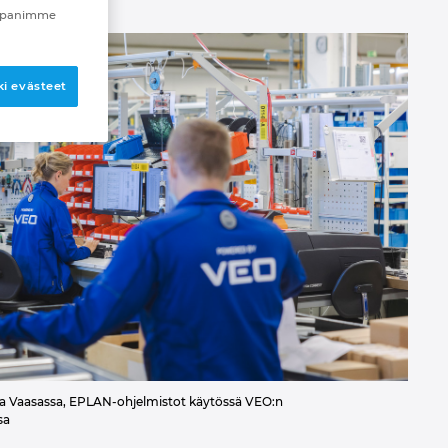
mppanimme
i evästeet
a Vaasassa, EPLAN-ohjelmistot käytössä VEO:n
sa