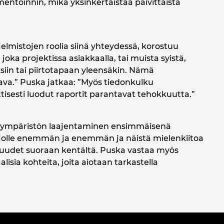
ntoinnin, mikä yksinkertaistaa päivittäistä
jelmistojen roolia siinä yhteydessä, korostuu
ka projektissa asiakkaalla, tai muista syistä,
uksiin tai piirtotapaan yleensäkin. Nämä
ava.” Puska jatkaa: ”Myös tiedonkulku
tisesti luodut raportit parantavat tehokkuutta.”
t ympäristön laajentaminen ensimmäisenä
rjolle enemmän ja enemmän ja näistä mielenkiitoa
udet suoraan kentältä. Puska vastaa myös
isia kohteita, joita aiotaan tarkastella