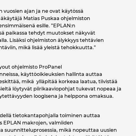
n vuosien ajan ja ne ovat käytössä
pääkäytäjä Matias Puskaa ohjelmiston
 ensimmäisenä esille. ”EPLAN:n
essä paikassa tehdyt muutokset näkyvät
alla. Lisäksi ohjelmiston älykkyys tehtävien
täviin, mikä lisää yleistä tehokkuutta.”
ayout ohjelmisto ProPanel
nneissa, käyttöoikieuksien hallinta auttaa
kittää, mikä ylläpitää korkeaa laatua, tiivistää
eltä löytyvät piirikaaviopohjat tukevat nopeaa ja
äytettävyyden loogisena ja helppona omaksua.
dellä tietokantapohjalla toiminen auttaa
yös EPLAN makrojen, valmiiden
taa suunnitteluprosessia, mikä nopeuttaa uusien