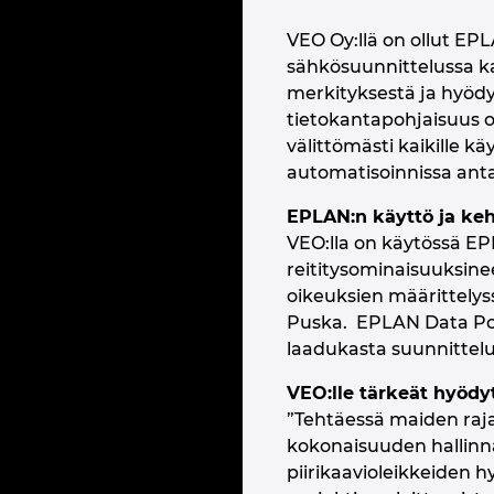
VEO Oy:llä on ollut EP
sähkösuunnittelussa ka
merkityksestä ja hyödy
tietokantapohjaisuus o
välittömästi kaikille kä
automatisoinnissa antaa
EPLAN:n käyttö ja keh
VEO:lla on käytössä EP
reititysominaisuuksinee
oikeuksien määrittelyss
Puska. EPLAN Data Port
laadukasta suunnittel
VEO:lle tärkeät hyödyt
”Tehtäessä maiden raja
kokonaisuuden hallinn
piirikaavioleikkeiden 