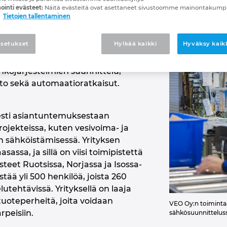
ointi evästeet:
Näitä evästeitä ovat asettaneet sivustoomme mainontaku
Tietojen tallentaminen
n valinta
n sähköistykseen ja automaatioon
setukset
Hylkää kaikki
Hyväksy kaikk
ka toimittaa kokonaisratkaisuja
teollisuuden tarpeisiin. Yrityksen
hköjärjestelmien suunnittelu,
to sekä automaatioratkaisut.
esti asiantuntemuksestaan
ojekteissa, kuten vesivoima- ja
n sähköistämisessä. Yrityksen
sassa, ja sillä on viisi toimipistettä
teet Ruotsissa, Norjassa ja Isossa-
stää yli 500 henkilöä, joista 260
utehtävissä. Yrityksellä on laaja
tuoteperheitä, joita voidaan
VEO Oy:n toiminta
rpeisiin.
sähkösuunnittelus