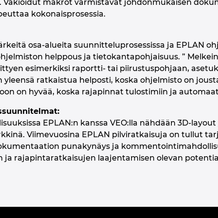
a. Vakioidut makrot varmistavat johdonmukaisen dokume
peuttaa kokonaisprosessia.
tärkeitä osa-alueita suunnitteluprosessissa ja EPLAN oh
elmiston helppous ja tietokantapohjaisuus. ” Melkein jo
liittyen esimerkiksi raportti- tai piirustuspohjaan, aset
yleensä ratkaistua helposti, koska ohjelmisto on joust
oon on hyvää, koska rajapinnat tulostimiin ja automaat
ssuunnitelmat:
isuuksissa EPLAN:n kanssa VEO:lla nähdään 3D-layou
kinä. Viimevuosina EPLAN pilviratkaisuja on tullut ta
okumentaation punakynäys ja kommentointimahdollisu
 ja rajapintaratkaisujen laajentamisen olevan potentiaal