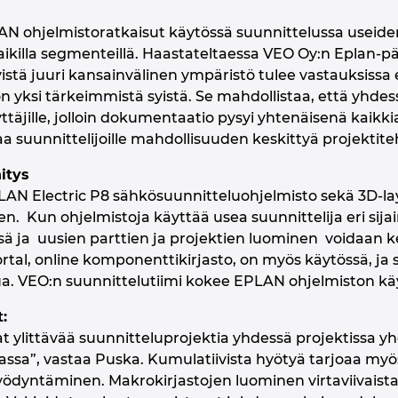
LAN ohjelmistoratkaisut käytössä suunnittelussa useide
ikilla segmenteillä. Haastateltaessa VEO Oy:n Eplan-
istä juuri kansainvälinen ympäristö tulee vastauksissa
n yksi tärkeimmistä syistä. Se mahdollistaa, että yhd
yttäjille, jolloin dokumentaatio pysyi yhtenäisenä kaikki
 suunnittelijoille mahdollisuuden keskittyä projektiteh
itys
LAN Electric P8 sähkösuunnitteluohjelmisto sekä 3D-l
n. Kun ohjelmistoja käyttää usea suunnittelija eri sijai
ä ja uusien parttien ja projektien luominen voidaan kes
al, online komponenttikirjasto, on myös käytössä, ja si
ua. VEO:n suunnittelutiimi kokee EPLAN ohjelmiston k
:
t ylittävää suunnitteluprojektia yhdessä projektissa yh
assa”, vastaa Puska. Kumulatiivista hyötyä tarjoaa m
hyödyntäminen. Makrokirjastojen luominen virtaviivais