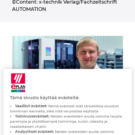
©Content: x-technik Verlag/Fachzeitschrift
Irlanti
AUTOMATION
Iso-Britannia
Israel
Italia
Itävalta
Japani
Tämä sivusto käyttää evästeitä:
Kanada
“Using EPLAN Smart Mounting and Smart Wiring, we can
Vaaditut evästeet:
Nämä evästeet ovat tarpeellisia sivuston
cover peak demand in production and also utilise less-skilled
toiminnan kannalta, eikä niitä voi poistaa käytöstä
Kiina
employees.”
Toimivuusevästeet:
Näiden evästeiden avulla voimme tarjota
parempia ja yksilöllisempiä toimintoja, kuten videoita ja
Robert Burger, Electrical Workshop Director
reaaliaikaisen chatin
Kiina Taiwan
Analyyttiset evästeet:
Näiden evästeiden avulla voimme