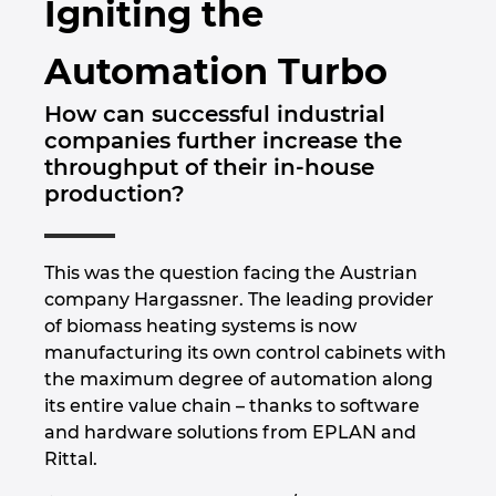
Igniting the
Brunei
Rakennustekniikka
Konfigurointi
PDM / PLM Integraatio
Toimipaikat
Automation Turbo
Bulgaria
Asiakasraportit ja kokemukset
EPLAN Data Portal
Yhteydenotto
How can successful industrial
Chile
companies further increase the
EPLAN Education kouluille
Trust Center
throughput of their in-house
Espanja
production?
EPLAN Education opiskelijoille
Etelä-Afrikka
EPLAN Collaboration Apps
This was the question facing the Austrian
Etelä-Korea
company Hargassner. The leading provider
of biomass heating systems is now
Filippiinit
manufacturing its own control cabinets with
the maximum degree of automation along
its entire value chain – thanks to software
Indonesia
and hardware solutions from EPLAN and
Rittal.
Intia