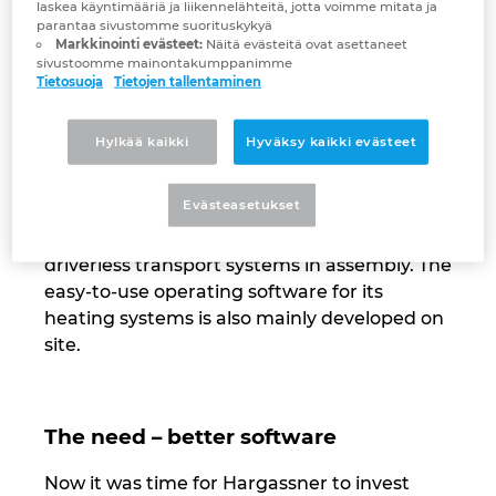
laskea käyntimääriä ja liikennelähteitä, jotta voimme mitata ja
parantaa sivustomme suorituskykyä
Kolumbia
Markkinointi evästeet:
Näitä evästeitä ovat asettaneet
A company that manufactures a majority of
sivustoomme mainontakumppanimme
its products in house naturally has an
Tietosuoja
Tietojen tallentaminen
Kreikka
interest in maximising its own production as
far as possible. That is why Hargassner has
Hylkää kaikki
Hyväksy kaikki evästeet
Kroatia
been investing in automation at its
headquarters and production facility in
Liettua
Evästeasetukset
Weng, Austria for some time now – from
robotics in sheet-metal processing to
Luxemburg
driverless transport systems in assembly. The
easy-to-use operating software for its
Malasia
heating systems is also mainly developed on
site.
Meksiko
Norja
The need – better software
Now it was time for Hargassner to invest
Peru